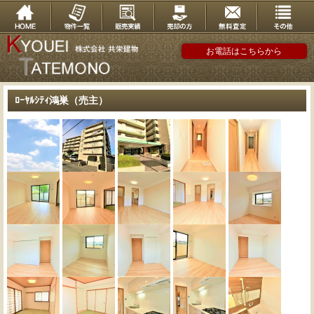
お電話はこちらから
ﾛｰﾔﾙｼﾃｨ鴻巣（売主）