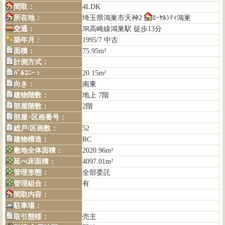
間取：
4LDK
所在地：
埼玉県鴻巣市天神2
ﾛｰﾔﾙｼﾃｨ鴻巣
交通：
JR高崎線鴻巣駅 徒歩13分
築年月：
1995/7 中古
面積：
75.95m²
計測方式：
ﾊﾞﾙｺﾆｰ：
20.15m²
向き：
南東
建物階数：
地上 7階
部屋階数：
2階
部屋･区画番号：
総戸/区画数：
52
建物構造：
RC
敷地全体面積：
2020.96m²
延べ床面積：
4097.01m²
管理形態：
全部委託
管理組合：
有
間取内容：
駐車場：
取引態様：
売主