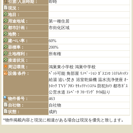
引渡/入居時期：
即時
現況：
地目：
用途地域：
第一種住居
都市計画：
市街化区域
地勢：
建ぺい率：
60%
容積率：
200%
土地権利：
所有権
接道状況：
周辺環境：
鴻巣東小学校 鴻巣中学校
設備/条件：
ﾍﾟｯﾄ可能 角部屋 ﾘﾉﾍﾞｰｼｮﾝ ｶﾞｽｺﾝﾛ ｼｽﾃﾑｷｯﾁﾝ
給湯 追い焚き 浴室乾燥機 温水洗浄便座 ｵｰ
ﾄﾛｯｸ TVﾄﾞｱﾎﾝ ｾｷｭﾘﾃｨｼｽﾃﾑ 防犯ｶﾒﾗ 都市ｶﾞｽ
公営水道 ｴﾚﾍﾞｰﾀ ﾌﾛｰﾘﾝｸﾞ ﾀｲﾙ貼り
物件番号：
463
自社物：
自社物
状態：
成約
*物件掲載内容と現況に相違がある場合は現況を優先と致します｡