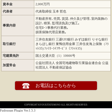
資本金
2,000万円
代表者
代表取締役 玉本 哲也
不動産所有､売買､賃貸､仲介及び管理､室内装飾の
設計､積算､監理請負及び施工｡
事業内容
住宅ﾛｰﾝ事務代行業務｡
損害保険代理店業務｡
三井住友銀行 三菱UFJ銀行 みずほ銀行 りそな銀行
取引銀行
きらぼし銀行 巣鴨信用金庫 三井住友海上保険（ﾌﾗ
ｯﾄ35) ﾌｧﾐﾘｰﾗｲﾌｻｰﾋﾞｽ（ﾌﾗｯﾄ35)
宅建業免許
国土交通大臣（1）10666号
公益社団法人 全国宅地建物取引業協会連合会 公益
加盟常会
社団法人 不動産保証協会
お電話はこちらから
COPYRIGHT KYOUEITATEMONO ALL RIGHTS RESERVED.
Fudousan Plugin Ver.1.5.3