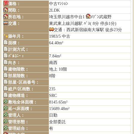
価格：
中古ﾏﾝｼｮﾝ
間取：
2LDK
所在地：
埼玉県川越市中台1
ﾒｿﾞﾝ武蔵野
交通：
東武東上線川越駅 ﾊﾞｽ( 8分 停歩1分)
交通：西武新宿線南大塚駅 徒歩23分
築年月：
1983/5 中古
面積：
64.40m²
計測方式：
ﾊﾞﾙｺﾆｰ：
7.84m²
向き：
南西
建物階数：
地上 10階
部屋階数：
8階
部屋･区画番号：
総戸/区画数：
235
建物構造：
SRC
敷地全体面積：
8145.65m²
延べ床面積：
15689.48m²
管理人：
日勤
管理形態：
全部委託
管理組合：
有