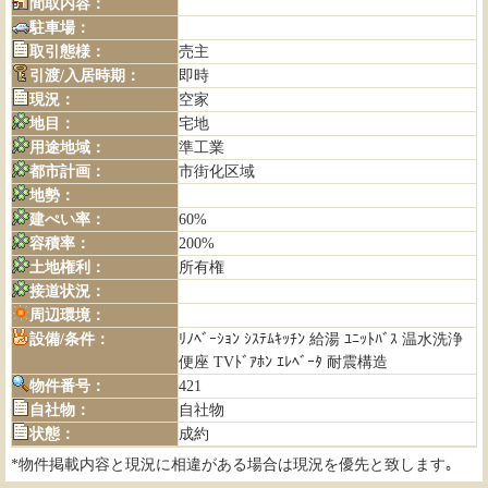
間取内容：
駐車場：
取引態様：
売主
引渡/入居時期：
即時
現況：
空家
地目：
宅地
用途地域：
準工業
都市計画：
市街化区域
地勢：
建ぺい率：
60%
容積率：
200%
土地権利：
所有権
接道状況：
周辺環境：
設備/条件：
ﾘﾉﾍﾞｰｼｮﾝ ｼｽﾃﾑｷｯﾁﾝ 給湯 ﾕﾆｯﾄﾊﾞｽ 温水洗浄
便座 TVﾄﾞｱﾎﾝ ｴﾚﾍﾞｰﾀ 耐震構造
物件番号：
421
自社物：
自社物
状態：
成約
*物件掲載内容と現況に相違がある場合は現況を優先と致します｡