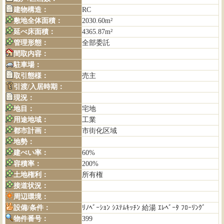
建物構造：
RC
敷地全体面積：
2030.60m²
延べ床面積：
4365.87m²
管理形態：
全部委託
間取内容：
駐車場：
取引態様：
売主
引渡/入居時期：
現況：
地目：
宅地
用途地域：
工業
都市計画：
市街化区域
地勢：
建ぺい率：
60%
容積率：
200%
土地権利：
所有権
接道状況：
周辺環境：
設備/条件：
ﾘﾉﾍﾞｰｼｮﾝ ｼｽﾃﾑｷｯﾁﾝ 給湯 ｴﾚﾍﾞｰﾀ ﾌﾛｰﾘﾝｸﾞ
物件番号：
399