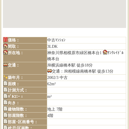
価格：
中古ﾏﾝｼｮﾝ
間取：
3LDK
所在地：
神奈川県相模原市緑区橋本台1
ｻﾝｸﾚｲﾄﾞﾙ
橋本台
交通：
JR横浜線橋本駅 徒歩18分
交通：JR相模線南橋本駅 徒歩13分
築年月：
2002/3 中古
面積：
62m²
計測方式：
ﾊﾞﾙｺﾆｰ：
m²
向き：
建物階数：
地上 7階
部屋階数：
4階
部屋･区画番号：
総戸/区画数：