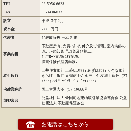
TEL
03-5956-6623
FAX
03-3980-0321
設立
平成15年 2月
資本金
2,000万円
代表者
代表取締役 玉本 哲也
不動産所有､売買､賃貸､仲介及び管理､室内装飾の
設計､積算､監理請負及び施工｡
事業内容
住宅ﾛｰﾝ事務代行業務｡
損害保険代理店業務｡
三井住友銀行 三菱UFJ銀行 みずほ銀行 りそな銀行
取引銀行
きらぼし銀行 巣鴨信用金庫 三井住友海上保険（ﾌﾗ
ｯﾄ35) ﾌｧﾐﾘｰﾗｲﾌｻｰﾋﾞｽ（ﾌﾗｯﾄ35)
宅建業免許
国土交通大臣（1）10666号
公益社団法人 全国宅地建物取引業協会連合会 公益
加盟常会
社団法人 不動産保証協会
お電話はこちらから