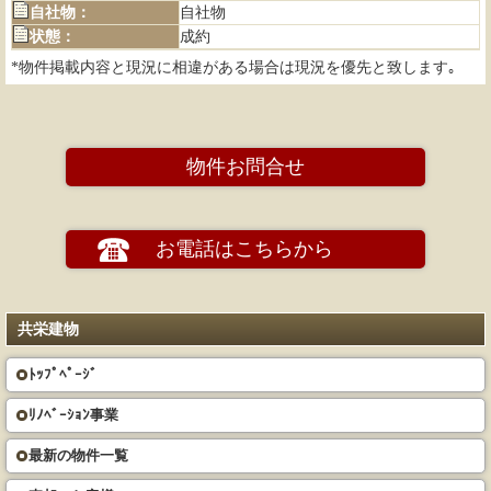
自社物：
自社物
状態：
成約
*物件掲載内容と現況に相違がある場合は現況を優先と致します｡
物件お問合せ
お電話はこちらから
共栄建物
ﾄｯﾌﾟﾍﾟｰｼﾞ
ﾘﾉﾍﾞｰｼｮﾝ事業
最新の物件一覧