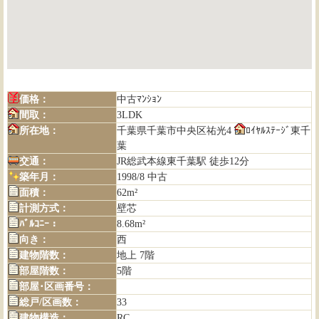
価格：
中古ﾏﾝｼｮﾝ
間取：
3LDK
所在地：
千葉県千葉市中央区祐光4
ﾛｲﾔﾙｽﾃｰｼﾞ東千
葉
交通：
JR総武本線東千葉駅 徒歩12分
築年月：
1998/8 中古
面積：
62m²
計測方式：
壁芯
ﾊﾞﾙｺﾆｰ：
8.68m²
向き：
西
建物階数：
地上 7階
部屋階数：
5階
部屋･区画番号：
総戸/区画数：
33
建物構造：
RC