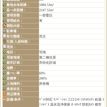
敷地全体面積：
1084.53m²
延べ床面積：
2247.52m²
管理形態：
一部委託
管理組合：
有
間取内容：
駐車場：
取引態様：
売主
引渡/入居時期：
現況：
地目：
宅地
用途地域：
第二種住居
都市計画：
市街化区域
地勢：
建ぺい率：
60%
容積率：
200%
土地権利：
所有権
接道状況：
周辺環境：
設備/条件：
ﾍﾟｯﾄ対応 ﾘﾉﾍﾞｰｼｮﾝ 三口ｺﾝﾛ ｼｽﾃﾑｷｯﾁﾝ 給湯 ﾕ
ﾆｯﾄﾊﾞｽ 温水洗浄便座 ｵｰﾄﾛｯｸ 防犯ｶﾒﾗ 都市