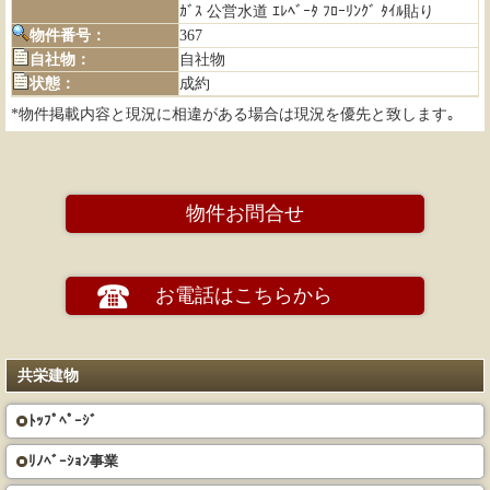
ｶﾞｽ 公営水道 ｴﾚﾍﾞｰﾀ ﾌﾛｰﾘﾝｸﾞ ﾀｲﾙ貼り
物件番号：
367
自社物：
自社物
状態：
成約
*物件掲載内容と現況に相違がある場合は現況を優先と致します｡
物件お問合せ
お電話はこちらから
共栄建物
ﾄｯﾌﾟﾍﾟｰｼﾞ
ﾘﾉﾍﾞｰｼｮﾝ事業