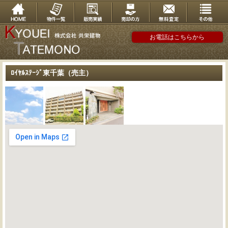
お電話はこちらから
ﾛｲﾔﾙｽﾃｰｼﾞ東千葉（売主）