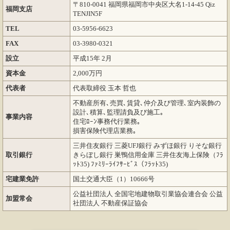
〒810-0041 福岡県福岡市中央区大名1-14-45 Qiz
福岡支店
TENJIN5F
TEL
03-5956-6623
FAX
03-3980-0321
設立
平成15年 2月
資本金
2,000万円
代表者
代表取締役 玉本 哲也
不動産所有､売買､賃貸､仲介及び管理､室内装飾の
設計､積算､監理請負及び施工｡
事業内容
住宅ﾛｰﾝ事務代行業務｡
損害保険代理店業務｡
三井住友銀行 三菱UFJ銀行 みずほ銀行 りそな銀行
取引銀行
きらぼし銀行 巣鴨信用金庫 三井住友海上保険（ﾌﾗ
ｯﾄ35) ﾌｧﾐﾘｰﾗｲﾌｻｰﾋﾞｽ（ﾌﾗｯﾄ35)
宅建業免許
国土交通大臣（1）10666号
公益社団法人 全国宅地建物取引業協会連合会 公益
加盟常会
社団法人 不動産保証協会