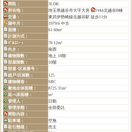
間取：
3LDK
所在地：
埼玉県越谷市大字大房
ｼｬﾙﾑ北越谷B棟
交通：
東武伊勢崎線北越谷駅 徒歩11分
築年月：
1979/6 中古
面積：
61.60m²
計測方式：
ﾊﾞﾙｺﾆｰ：
70.12m²
向き：
南西
建物階数：
地上 10階
部屋階数：
10階
部屋･区画番号：
総戸/区画数：
125
建物構造：
SRC
敷地全体面積：
8725.31m²
延べ床面積：
m²
管理人：
日勤
管理形態：
全部委託
間取内容：
駐車場：
空無
取引態様：
売主