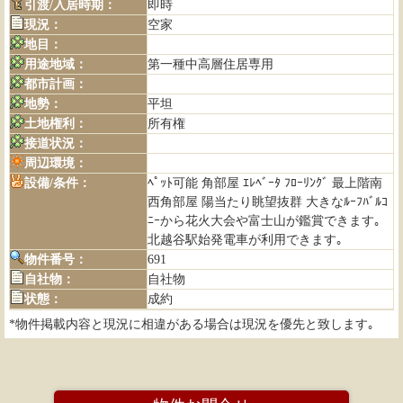
引渡/入居時期：
即時
現況：
空家
地目：
用途地域：
第一種中高層住居専用
都市計画：
地勢：
平坦
土地権利：
所有権
接道状況：
周辺環境：
設備/条件：
ﾍﾟｯﾄ可能 角部屋 ｴﾚﾍﾞｰﾀ ﾌﾛｰﾘﾝｸﾞ 最上階南
西角部屋 陽当たり眺望抜群 大きなﾙｰﾌﾊﾞﾙｺ
ﾆｰから花火大会や富士山が鑑賞できます｡
北越谷駅始発電車が利用できます｡
物件番号：
691
自社物：
自社物
状態：
成約
*物件掲載内容と現況に相違がある場合は現況を優先と致します｡