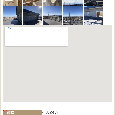
価格：
中古ﾏﾝｼｮﾝ