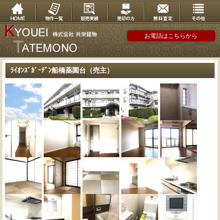
お電話はこちらから
ﾗｲｵﾝｽﾞｶﾞｰﾃﾞﾝ船橋薬園台（売主）