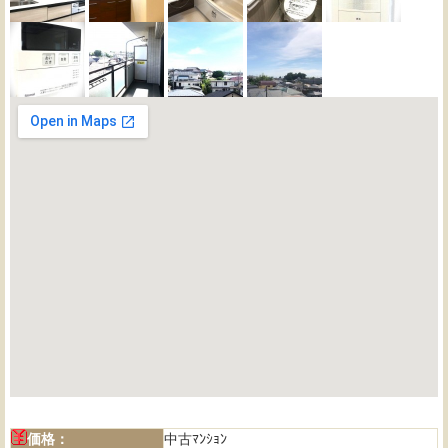
価格：
中古ﾏﾝｼｮﾝ