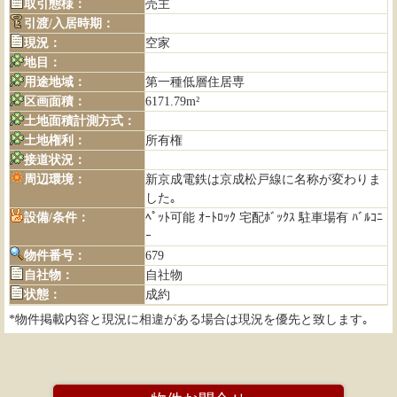
取引態様：
売主
引渡/入居時期：
現況：
空家
地目：
用途地域：
第一種低層住居専
区画面積：
6171.79m²
土地面積計測方式：
土地権利：
所有権
接道状況：
周辺環境：
新京成電鉄は京成松戸線に名称が変わりま
した｡
設備/条件：
ﾍﾟｯﾄ可能 ｵｰﾄﾛｯｸ 宅配ﾎﾞｯｸｽ 駐車場有 ﾊﾞﾙｺﾆ
ｰ
物件番号：
679
自社物：
自社物
状態：
成約
*物件掲載内容と現況に相違がある場合は現況を優先と致します｡