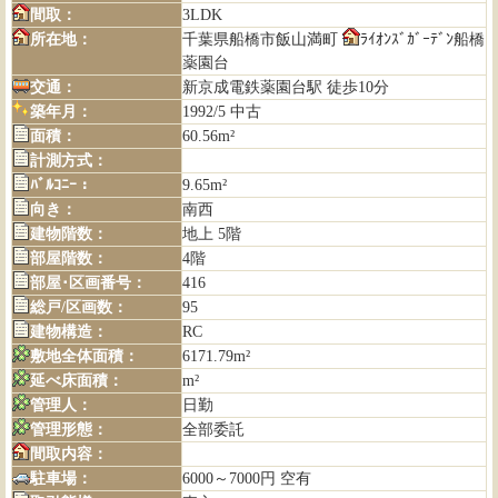
間取：
3LDK
所在地：
千葉県船橋市飯山満町
ﾗｲｵﾝｽﾞｶﾞｰﾃﾞﾝ船橋
薬園台
交通：
新京成電鉄薬園台駅 徒歩10分
築年月：
1992/5 中古
面積：
60.56m²
計測方式：
ﾊﾞﾙｺﾆｰ：
9.65m²
向き：
南西
建物階数：
地上 5階
部屋階数：
4階
部屋･区画番号：
416
総戸/区画数：
95
建物構造：
RC
敷地全体面積：
6171.79m²
延べ床面積：
m²
管理人：
日勤
管理形態：
全部委託
間取内容：
駐車場：
6000～7000円 空有