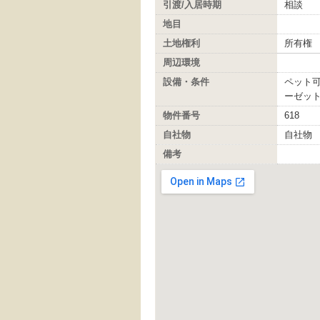
引渡/入居時期
相談
地目
土地権利
所有権
周辺環境
設備・条件
ペット可
ーゼット
物件番号
618
自社物
自社物
備考