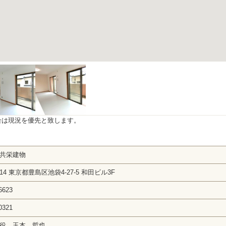
合は現況を優先と致します。
共栄建物
0014 東京都豊島区池袋4-27-5 和田ビル3F
6623
0321
役 玉本 哲也