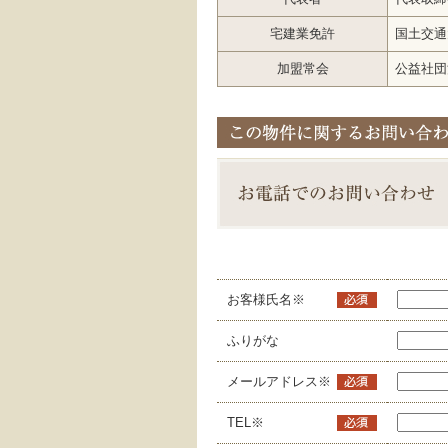
宅建業免許
国土交通
加盟常会
公益社
お客様氏名※
ふりがな
メールアドレス※
TEL※