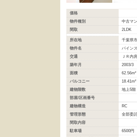
価格
物件種別
中古マ
間取
2LDK
所在地
千葉県市
物件名
パイン
交通
ＪＲ内房
築年月
2003/3
面積
62.56m²
バルコニー
18.41m²
建物階数
地上5
部屋/区画番号
建物構造
RC
管理形態
全部委
間取内容
駐車場
6500