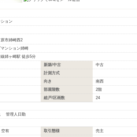
ンション
原市姉崎西2
ズマンション姉崎
線姉ヶ崎駅 徒歩5分
新築/中古
中古
計測方式
向き
南西
階
部屋階数
2階
総戸/区画数
24
託 管理人日勤
円 空有
取引態様
売主