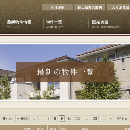
9 / 26
« 先頭
«
...
7
8
9
10
11
...
20
...
»
最後 »
階数
面積
間取
構造
住所
交