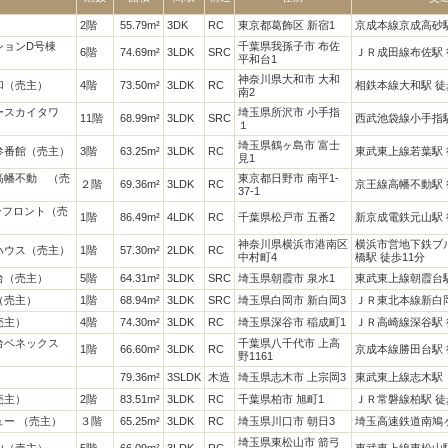
）
2階
55.79m²
3DK
RC
東京都葛飾区 新宿1
京成本線京成高砂駅
ションD号棟
千葉県我孫子市 布佐
6階
74.69m²
3LDK
SRC
ＪＲ成田線布佐駅 
平和台1
神奈川県大和市 大和
和（売主）
4階
73.50m²
3LDK
RC
相鉄本線大和駅 徒
南2
ースカイタワ
埼玉県所沢市 小手指
11階
68.99m²
3LDK
SRC
西武池袋線小手指駅
１
埼玉県鶴ヶ島市 富士
参番館（売主）
3階
63.25m²
3LDK
RC
東武東上線若葉駅 
見1
高幡不動 （売
東京都日野市 南平1-
２階
69.36m²
3LDK
RC
京王線高幡不動駅 
37-1
ンフロント（売
1階
86.49m²
4LDK
RC
千葉県松戸市 五番2
新京成電鉄元山駅 
神奈川県横浜市港南区
横浜市営地下鉄ブ
ハウス（売主）
1階
57.30m²
2LDK
RC
中村町4
橋駅 徒歩11分
台（売主）
5階
64.31m²
3LDK
SRC
埼玉県朝霞市 泉水1
東武東上線朝霞台駅
（売主）
1階
68.94m²
3LDK
SRC
埼玉県白岡市 新白岡3
ＪＲ東北本線新白岡
売主）
4階
74.30m²
3LDK
RC
埼玉県深谷市 稲成町1
ＪＲ高崎線深谷駅 
台ベネックス
千葉県八千代市 上高
1階
66.60m²
3LDK
RC
京成本線勝田台駅 
野1161
79.36m²
3SLDK
木造
埼玉県志木市 上宗岡3
東武東上線志木駅
売主）
2階
83.51m²
3LDK
RC
千葉県柏市 旭町1
ＪＲ常磐線柏駅 徒
ー （売主）
３階
65.25m²
3LDK
RC
埼玉県川口市 朝日3
埼玉高速鉄道南鳩ヶ
埼玉県東松山市 箭弓