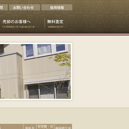
管理費・共
通
築年月
修繕積立金