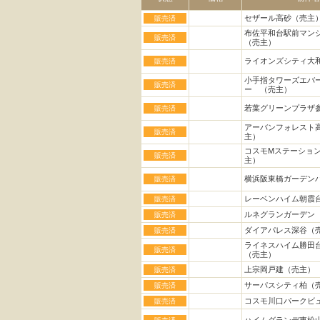
セザール高砂（売主
販売済
布佐平和台駅前マン
販売済
（売主）
ライオンズシティ大
販売済
小手指タワーズエバ
販売済
ー （売主）
若葉グリーンプラザ
販売済
アーバンフォレスト
販売済
主）
コスモMステーショ
販売済
主）
横浜阪東橋ガーデン
販売済
レーベンハイム朝霞
販売済
ルネグランガーデン
販売済
ダイアパレス深谷（
販売済
ライネスハイム勝田
販売済
（売主）
上宗岡戸建（売主）
販売済
サーパスシティ柏（
販売済
コスモ川口パークビュ
販売済