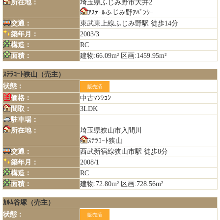
所在地：
埼玉県ふじみ野市大井2
ｱｽﾃｰﾙふじみ野ｱﾊﾞﾝｼｰ
交通：
東武東上線ふじみ野駅 徒歩14分
築年月：
2003/3
構造：
RC
面積：
建物:66.09m² 区画:1459.95m²
ｽﾃﾗｺｰﾄ狭山（売主）
状態：
販売済
価格：
中古ﾏﾝｼｮﾝ
間取：
3LDK
駐車場：
所在地：
埼玉県狭山市入間川
ｽﾃﾗｺｰﾄ狭山
交通：
西武新宿線狭山市駅 徒歩8分
築年月：
2008/1
構造：
RC
面積：
建物:72.80m² 区画:728.56m²
ｶﾙﾑ谷塚（売主）
状態：
販売済