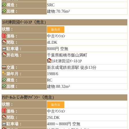
構造：
SRC
面積：
建物:70.76m²
ｺｽﾓ津田沼ｲｰｽﾄｺｱ（売主）
状態：
販売済
価格：
中古ﾏﾝｼｮﾝ
間取：
4LDK
駐車場：
8000円 空無
所在地：
千葉県船橋市飯山満町
ｺｽﾓ津田沼ｲｰｽﾄｺｱ
交通：
新京成電鉄前原駅 徒歩13分
築年月：
1988/6
構造：
RC
面積：
建物:88.32m²
ｱｽﾃｰﾙふじみ野ｱﾊﾞﾝｼｰ（売主）
状態：
販売済
価格：
中古ﾏﾝｼｮﾝ
間取：
2SLDK
駐車場：
4000～8000円 空無