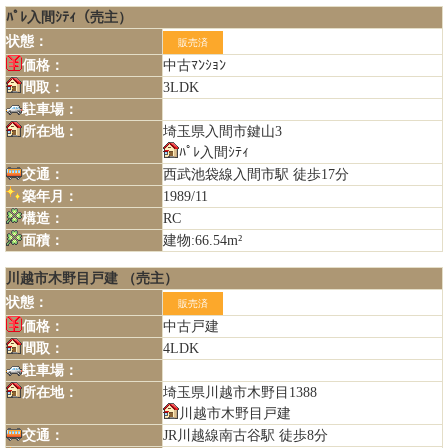
ﾊﾟﾚ入間ｼﾃｨ（売主）
状態：
販売済
価格：
中古ﾏﾝｼｮﾝ
間取：
3LDK
駐車場：
所在地：
埼玉県入間市鍵山3
ﾊﾟﾚ入間ｼﾃｨ
交通：
西武池袋線入間市駅 徒歩17分
築年月：
1989/11
構造：
RC
面積：
建物:66.54m²
川越市木野目戸建 （売主）
状態：
販売済
価格：
中古戸建
間取：
4LDK
駐車場：
所在地：
埼玉県川越市木野目1388
川越市木野目戸建
交通：
JR川越線南古谷駅 徒歩8分