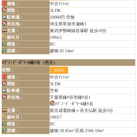
価格：
中古ﾏﾝｼｮﾝ
間取：
3LDK
駐車場：
10000円 空無
所在地：
埼玉県草加市瀬崎3
交通：
東武伊勢崎線谷塚駅 徒歩10分
築年月：
1994/2
構造：
RC
面積：
建物:65.54m²
ﾒｿﾞﾝ･ﾄﾞ･ﾎﾟﾜｰﾙ鎌ｹ谷（売主）
状態：
販売済
価格：
中古ﾏﾝｼｮﾝ
間取：
3LDK
駐車場：
空有
所在地：
千葉県鎌ｹ谷市鎌ｹ谷1
ﾒｿﾞﾝ･ﾄﾞ･ﾎﾟﾜｰﾙ鎌ｹ谷
交通：
新京成電鉄鎌ヶ谷大仏駅 徒歩5分
築年月：
1993/7
構造：
RC
面積：
建物:58.85m² 区画:2566.19m²