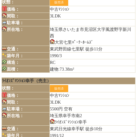
状態：
販売済
価格：
中古ﾏﾝｼｮﾝ
間取：
3LDK
駐車場：
所在地：
埼玉県さいたま市見沼区大字風渡野字新川
西
大宮七里ﾊﾟｰｸ･ﾎｰﾑｽﾞ
交通：
東武野田線七里駅 徒歩11分
築年月：
1990/3
構造：
RC
面積：
建物:73.38m²
ﾗｲｵﾝｽﾞﾏﾝｼｮﾝ幸手（売主）
状態：
販売済
価格：
中古ﾏﾝｼｮﾝ
間取：
3LDK
駐車場：
5500円 空有
所在地：
埼玉県幸手市南2
ﾗｲｵﾝｽﾞﾏﾝｼｮﾝ幸手
交通：
東武日光線幸手駅 徒歩10分
築年月：
1991/12