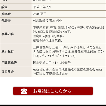
FAX
03-3980-0321
設立
平成15年 2月
資本金
2,000万円
代表者
代表取締役 玉本 哲也
不動産所有､売買､賃貸､仲介及び管理､室内装飾の設
計､積算､監理請負及び施工｡
事業内容
住宅ﾛｰﾝ事務代行業務｡
損害保険代理店業務｡
三井住友銀行 三菱UFJ銀行 みずほ銀行 りそな銀行
取引銀行
きらぼし銀行 巣鴨信用金庫 三井住友海上保険（ﾌﾗｯ
ﾄ35) ﾌｧﾐﾘｰﾗｲﾌｻｰﾋﾞｽ（ﾌﾗｯﾄ35)
宅建業免許
国土交通大臣（1）10666号
公益社団法人 全国宅地建物取引業協会連合会 公益
加盟常会
社団法人 不動産保証協会
お電話はこちらから