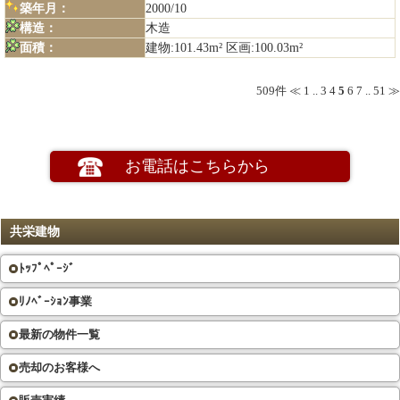
築年月：
2000/10
構造：
木造
面積：
建物:101.43m² 区画:100.03m²
509件
≪
1
..
3
4
5
6
7
..
51
≫
お電話はこちらから
共栄建物
ﾄｯﾌﾟﾍﾟｰｼﾞ
ﾘﾉﾍﾞｰｼｮﾝ事業
最新の物件一覧
売却のお客様へ