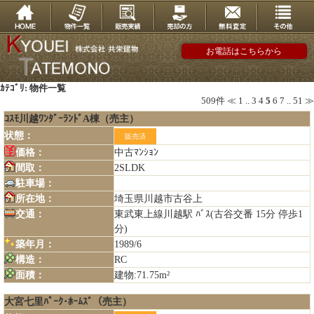
お電話はこちらから
ｶﾃｺﾞﾘ: 物件一覧
509件
≪
1
..
3
4
5
6
7
..
51
≫
ｺｽﾓ川越ﾜﾝﾀﾞｰﾗﾝﾄﾞA棟（売主）
状態：
販売済
価格：
中古ﾏﾝｼｮﾝ
間取：
2SLDK
駐車場：
所在地：
埼玉県川越市古谷上
交通：
東武東上線川越駅 ﾊﾞｽ(古谷交番 15分 停歩1
分)
築年月：
1989/6
構造：
RC
面積：
建物:71.75m²
大宮七里ﾊﾟｰｸ･ﾎｰﾑｽﾞ（売主）