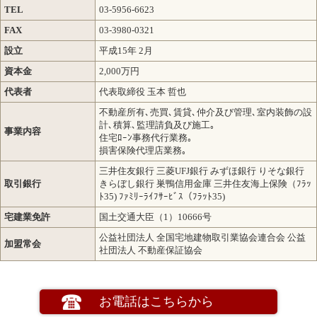
TEL
03-5956-6623
FAX
03-3980-0321
設立
平成15年 2月
資本金
2,000万円
代表者
代表取締役 玉本 哲也
不動産所有､売買､賃貸､仲介及び管理､室内装飾の設
計､積算､監理請負及び施工｡
事業内容
住宅ﾛｰﾝ事務代行業務｡
損害保険代理店業務｡
三井住友銀行 三菱UFJ銀行 みずほ銀行 りそな銀行
取引銀行
きらぼし銀行 巣鴨信用金庫 三井住友海上保険（ﾌﾗｯ
ﾄ35) ﾌｧﾐﾘｰﾗｲﾌｻｰﾋﾞｽ（ﾌﾗｯﾄ35)
宅建業免許
国土交通大臣（1）10666号
公益社団法人 全国宅地建物取引業協会連合会 公益
加盟常会
社団法人 不動産保証協会
お電話はこちらから