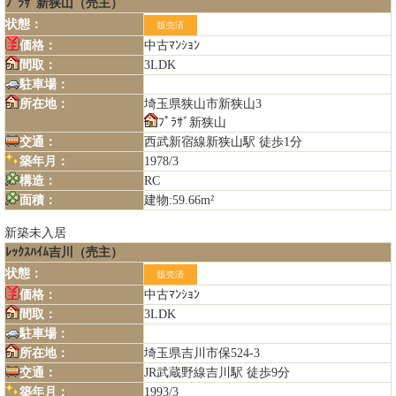
ﾌﾟﾗｻﾞ新狭山（売主）
状態：
販売済
価格：
中古ﾏﾝｼｮﾝ
間取：
3LDK
駐車場：
所在地：
埼玉県狭山市新狭山3
ﾌﾟﾗｻﾞ新狭山
交通：
西武新宿線新狭山駅 徒歩1分
築年月：
1978/3
構造：
RC
面積：
建物:59.66m²
新築未入居
ﾚｯｸｽﾊｲﾑ吉川（売主）
状態：
販売済
価格：
中古ﾏﾝｼｮﾝ
間取：
3LDK
駐車場：
所在地：
埼玉県吉川市保524-3
交通：
JR武蔵野線吉川駅 徒歩9分
築年月：
1993/3