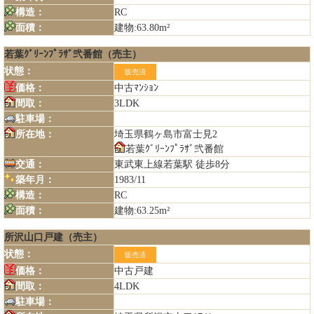
構造：
RC
面積：
建物:63.80m²
若葉ｸﾞﾘｰﾝﾌﾟﾗｻﾞ弐番館（売主）
状態：
販売済
価格：
中古ﾏﾝｼｮﾝ
間取：
3LDK
駐車場：
所在地：
埼玉県鶴ヶ島市富士見2
若葉ｸﾞﾘｰﾝﾌﾟﾗｻﾞ弐番館
交通：
東武東上線若葉駅 徒歩8分
築年月：
1983/11
構造：
RC
面積：
建物:63.25m²
所沢山口戸建（売主）
状態：
販売済
価格：
中古戸建
間取：
4LDK
駐車場：