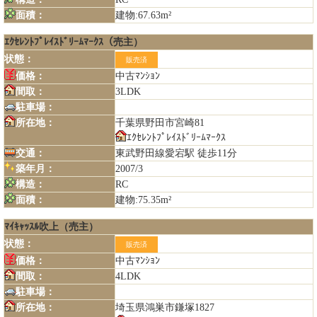
面積：
建物:67.63m²
ｴｸｾﾚﾝﾄﾌﾟﾚｲｽﾄﾞﾘｰﾑﾏｰｸｽ（売主）
状態：
販売済
価格：
中古ﾏﾝｼｮﾝ
間取：
3LDK
駐車場：
所在地：
千葉県野田市宮崎81
ｴｸｾﾚﾝﾄﾌﾟﾚｲｽﾄﾞﾘｰﾑﾏｰｸｽ
交通：
東武野田線愛宕駅 徒歩11分
築年月：
2007/3
構造：
RC
面積：
建物:75.35m²
ﾏｲｷｬｯｽﾙ吹上（売主）
状態：
販売済
価格：
中古ﾏﾝｼｮﾝ
間取：
4LDK
駐車場：
所在地：
埼玉県鴻巣市鎌塚1827