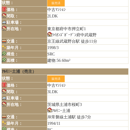
状態：
販売済
価格：
中古ﾏﾝｼｮﾝ
間取：
2LDK
駐車場：
所在地：
東京都府中市押立町1
ﾗｲｵﾝｽﾞｶﾞｰﾃﾞﾝ府中武蔵野
交通：
京王線武蔵野台駅 徒歩11分
築年月：
1998/3
構造：
SRC
面積：
建物:56.60m²
ｱﾙﾓﾆｰ土浦（売主）
状態：
販売済
価格：
中古ﾏﾝｼｮﾝ
間取：
3LDK
駐車場：
所在地：
茨城県土浦市桜町3
ｱﾙﾓﾆｰ土浦
交通：
JR常磐線土浦駅 徒歩7分
築年月：
1994/11
構造：
RC