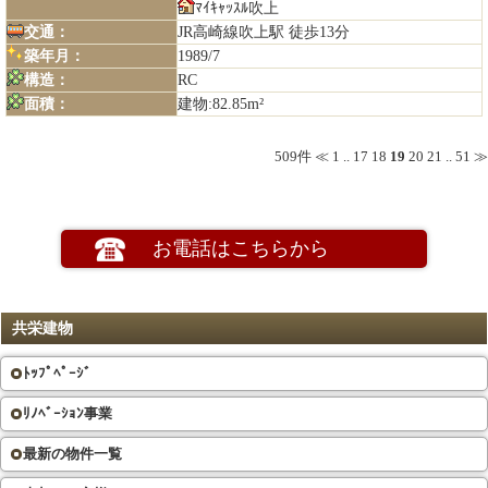
ﾏｲｷｬｯｽﾙ吹上
交通：
JR高崎線吹上駅 徒歩13分
築年月：
1989/7
構造：
RC
面積：
建物:82.85m²
509件
≪
1
..
17
18
19
20
21
..
51
≫
お電話はこちらから
共栄建物
ﾄｯﾌﾟﾍﾟｰｼﾞ
ﾘﾉﾍﾞｰｼｮﾝ事業
最新の物件一覧