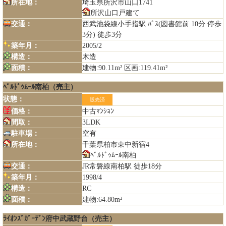
所在地：
埼玉県所沢市山口1741
所沢山口戸建て
交通：
西武池袋線小手指駅 ﾊﾞｽ(図書館前 10分 停歩
3分) 徒歩3分
築年月：
2005/2
構造：
木造
面積：
建物:90.11m² 区画:119.41m²
ﾍﾞﾙﾄﾞｩﾑｰﾙ南柏（売主）
状態：
販売済
価格：
中古ﾏﾝｼｮﾝ
間取：
3LDK
駐車場：
空有
所在地：
千葉県柏市東中新宿4
ﾍﾞﾙﾄﾞｩﾑｰﾙ南柏
交通：
JR常磐線南柏駅 徒歩18分
築年月：
1998/4
構造：
RC
面積：
建物:64.80m²
ﾗｲｵﾝｽﾞｶﾞｰﾃﾞﾝ府中武蔵野台（売主）