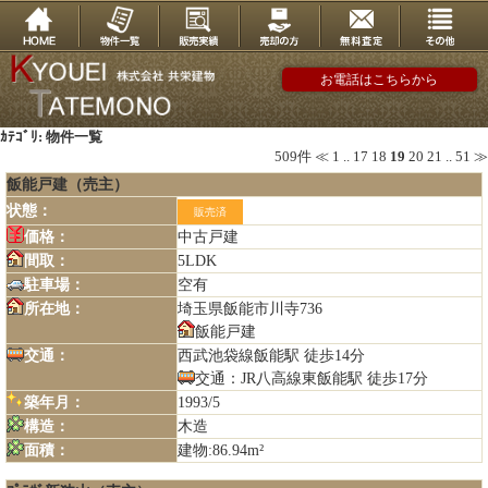
お電話はこちらから
ｶﾃｺﾞﾘ: 物件一覧
509件
≪
1
..
17
18
19
20
21
..
51
≫
飯能戸建（売主）
状態：
販売済
価格：
中古戸建
間取：
5LDK
駐車場：
空有
所在地：
埼玉県飯能市川寺736
飯能戸建
交通：
西武池袋線飯能駅 徒歩14分
交通：JR八高線東飯能駅 徒歩17分
築年月：
1993/5
構造：
木造
面積：
建物:86.94m²